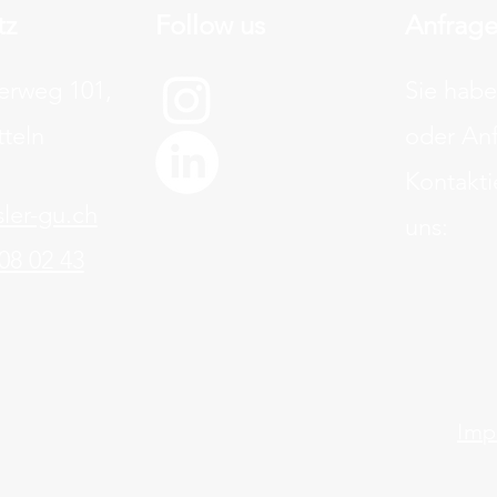
tz
Follow us
Anfrag
erweg 101,
Sie hab
tteln
oder An
Kontakti
ler-gu.ch
uns:
08 02 43
Imp