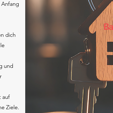
n Anfang
en dich
le
g und
r
 auf
e Ziele.