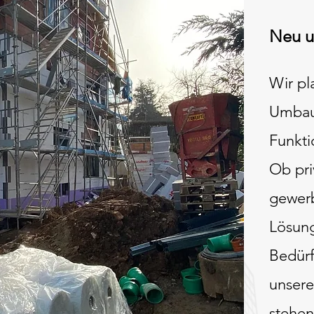
Neu 
Wir pl
Umbaut
Funkti
Ob pri
gewerb
Lösung
Bedürf
unsere
stehen