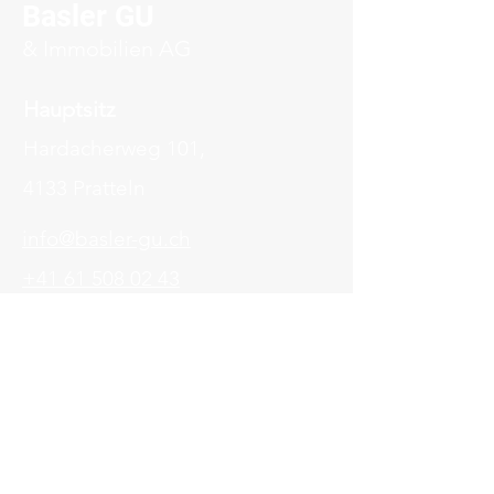
Basler GU
& Immobilien AG
Hauptsitz
Hardacherweg 101,
4133 Pratteln
info@basler-gu.ch
+41 61 508 02 43
Follow us